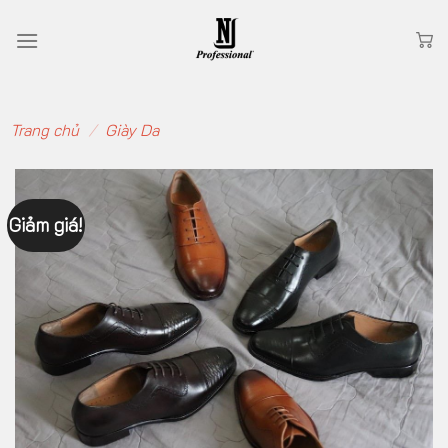
Skip
to
content
Trang chủ
/
Giày Da
Giảm giá!