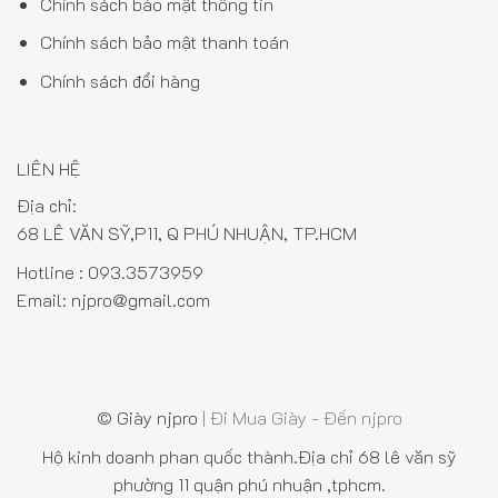
Chính sách bảo mật thông tin
Chính sách bảo mật thanh toán
Chính sách đổi hàng
LIÊN HỆ
Địa chỉ:
68 LÊ VĂN SỸ,P11, Q PHÚ NHUẬN, TP.HCM
Hotline :
093.3573959
Email:
njpro@gmail.com
© Giày njpro
| Đi Mua Giày - Đến njpro
Hộ kinh doanh phan quốc thành.Địa chỉ 68 lê văn sỹ
phường 11 quận phú nhuận ,tphcm.