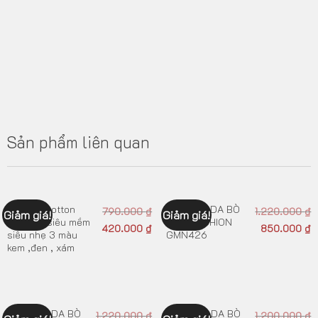
Sản phẩm liên quan
Giày vải cotton
GIÀY MỌI DA BÒ
790.000
₫
1.220.000
₫
Giảm giá!
Giảm giá!
cao cấp siêu mềm
NEW FASHION
420.000
₫
850.000
₫
siêu nhẹ 3 màu
GMN426
kem ,đen , xám
GIÀY MỌI DA BÒ
GIÀY TÂY DA BÒ
1.220.000
₫
1.200.000
₫