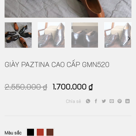
GIÀY PAZTINA CAO CẤP GMN520
2.550.000
₫
1.700.000
₫
Chia sẻ
Màu sắc