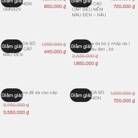
Giảm giá!
Giảm giá!
NEW FASHION
TỰ NHIÊN CAO
850.000
₫
720.000
₫
GMN429
CẤP SIÊU MỀM
MÀU ĐEN – NÂU
GIÀY TÂY DA BÒ
Giày patina da bò ý nhập da 1
1.200.000
₫
Giảm giá!
Giảm giá!
LƯỜI CAO CẤP
mảnh 2 màu đen , bò
690.000
₫
MÀU ĐEN
2.630.000
₫
1.850.000
₫
Giày Paztina đế da cao cấp
GIÀY MỌI DA BÒ
1.200.000
₫
Giảm giá!
Giảm giá!
GMN420
NEW FASHION
720.000
₫
3.950.000
₫
3.550.000
₫