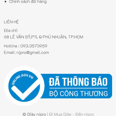
Chính sách đổi hàng
LIÊN HỆ
Địa chỉ:
68 LÊ VĂN SỸ,P11, Q PHÚ NHUẬN, TP.HCM
Hotline :
093.3573959
Email:
njpro@gmail.com
© Giày njpro
| Đi Mua Giày - Đến njpro