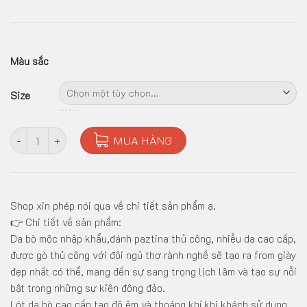
Màu sắc
Size
GIÀY LƯỜI DA BÒ Ý NHẬP ĐÁNH PATINA 3 MÀU ĐEN , NÂU , BÒ s
MUA HÀNG
Shop xin phép nói qua về chi tiết sản phẩm ạ.
👉 Chi tiết về sản phẩm:
Da bò mộc nhập khẩu,đánh paztina thủ công, nhiễu da cao cấp,
được gò thủ công với đội ngủ thợ rành nghề sẽ tạo ra from giày
đẹp nhất có thể, mang đến sự sang trọng lịch lãm và tạo sự nỗi
bật trong những sự kiện đông đảo.
Lót da bò cao cấp tạo độ êm và thoáng khí khi khách sử dụng