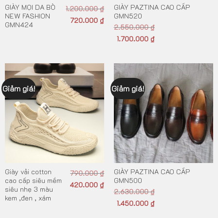
GIÀY MỌI DA BÒ
GIÀY PAZTINA CAO CẤP
1.200.000
₫
NEW FASHION
GMN520
720.000
₫
GMN424
2.550.000
₫
1.700.000
₫
Giảm giá!
Giảm giá!
Giày vải cotton
GIÀY PAZTINA CAO CẤP
790.000
₫
cao cấp siêu mềm
GMN500
420.000
₫
siêu nhẹ 3 màu
2.630.000
₫
kem ,đen , xám
1.450.000
₫