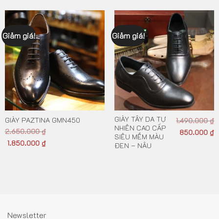
Giảm giá!
Giảm giá!
GIÀY TÂY DA TỰ
GIÀY PAZTINA GMN450
1.490.000
₫
NHIÊN CAO CẤP
2.650.000
₫
850.000
₫
SIÊU MỀM MÀU
1.850.000
₫
ĐEN – NÂU
Newsletter