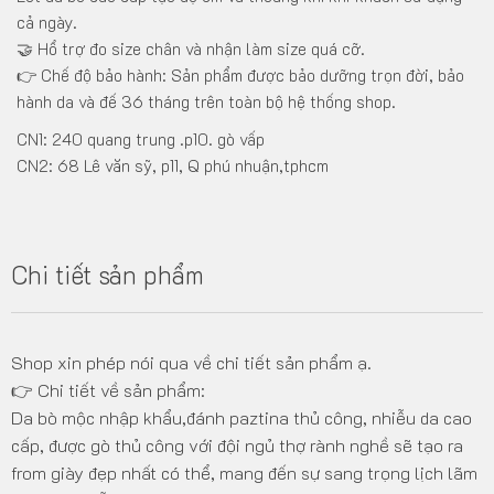
cả ngày.
🤝 Hổ trợ đo size chân và nhận làm size quá cỡ.
👉 Chế độ bảo hành: Sản phẩm được bảo dưỡng trọn đời, bảo
hành da và đế 36 tháng trên toàn bộ hệ thống shop.
CN1: 240 quang trung .p10. gò vấp
CN2: 68 Lê văn sỹ, p11, Q phú nhuận,tphcm
Chi tiết sản phẩm
Shop xin phép nói qua về chi tiết sản phẩm ạ.
👉 Chi tiết về sản phẩm:
Da bò mộc nhập khẩu,đánh paztina thủ công, nhiễu da cao
cấp, được gò thủ công với đội ngủ thợ rành nghề sẽ tạo ra
from giày đẹp nhất có thể, mang đến sự sang trọng lịch lãm