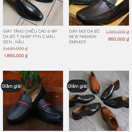
GIÀY TĂNG CHIỀU CAO 6-8P
GIÀY MỌI DA BÒ
1.220.000
₫
DA BÒ Ý NHẬP PTN 2 MÀU
NEW FASHION
850.000
₫
ĐEN , NÂU
GMN429
2.630.000
₫
1.850.000
₫
Giảm giá!
Giảm giá!