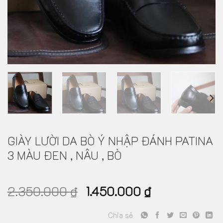
GIÀY LƯỜI DA BÒ Ý NHẬP ĐÁNH PATINA
3 MÀU ĐEN , NÂU , BÒ
2.350.000
₫
1.450.000
₫
Chia sẻ