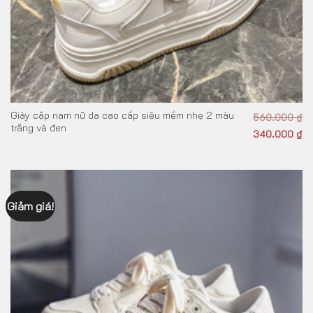
Giày cặp nam nữ da cao cấp siêu mềm nhẹ 2 màu
560.000
₫
trắng và đen
340.000
₫
Giảm giá!