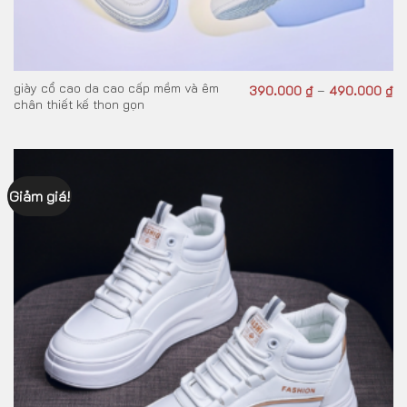
giày cổ cao da cao cấp mềm và êm
390.000
₫
490.000
₫
–
chân thiết kế thon gọn
Giảm giá!