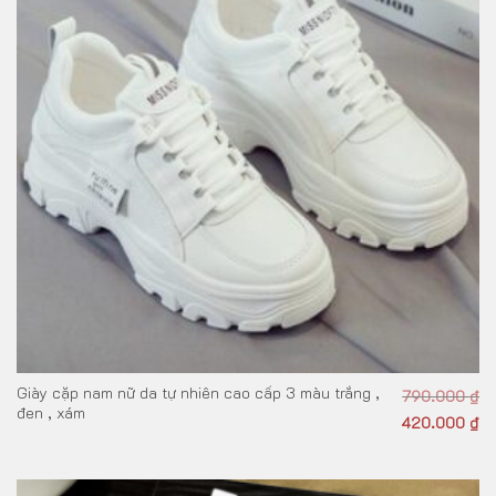
Giày cặp nam nữ da tự nhiên cao cấp 3 màu trắng ,
790.000
₫
đen , xám
420.000
₫