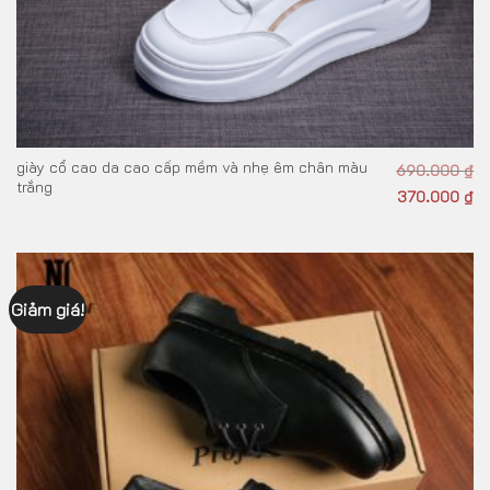
giày cổ cao da cao cấp mềm và nhẹ êm chân màu
690.000
₫
trắng
370.000
₫
Giảm giá!