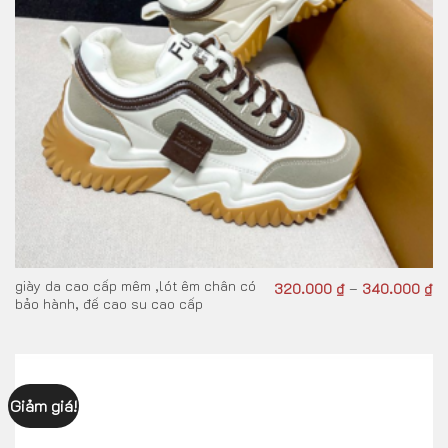
giày da cao cấp mêm ,lót êm chân có
320.000
₫
340.000
₫
–
bảo hành, đế cao su cao cấp
Giảm giá!