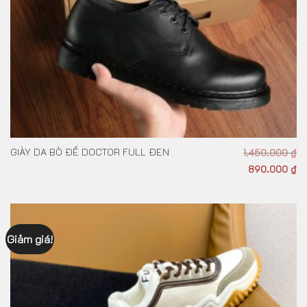
GIÀY DA BÒ ĐẾ DOCTOR FULL ĐEN
1.450.000
₫
890.000
₫
Giảm giá!