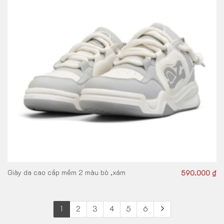
Giày da cao cấp mềm 2 màu bò ,xám
590.000
₫
1
2
3
4
5
6