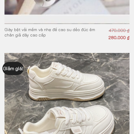
Giày bệt vải mềm và nhẹ đế cao su dẻo đúc êm
470.000
₫
chân giả dây cao cấp
280.000
₫
Giảm giá!