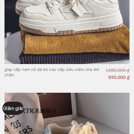
gìay cặp nam nữ da bò cao cấp siêu mềm nhẹ êm
1.280.000
₫
chân
590.000
₫
Giảm giá!