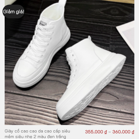
Giảm giá!
Giày cổ cao cao da cao cấp siêu
355.000
₫
360.000
₫
–
mềm siêu nhẹ 2 màu đen trắng