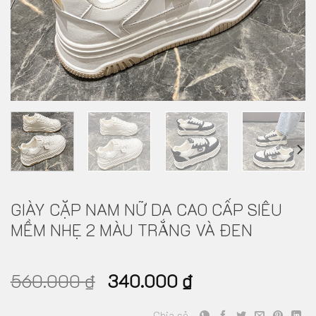
GIÀY CẶP NAM NỮ DA CAO CẤP SIÊU
MỀM NHẸ 2 MÀU TRẮNG VÀ ĐEN
560.000
₫
340.000
₫
Chia sẻ