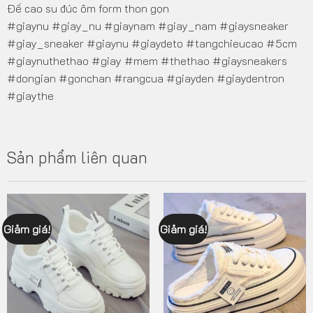
Đế cao su đúc ôm form thon gọn
#giaynu #giay_nu #giaynam #giay_nam #giaysneaker
#giay_sneaker #giaynu #giaydeto #tangchieucao #5cm
#giaynuthethao #giay #mem #thethao #giaysneakers
#dongian #gonchan #rangcua #giayden #giaydentron
#giaythe
Sản phẩm liên quan
Giảm giá!
Giảm giá!