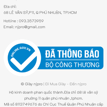
Địa chỉ:
68 LÊ VĂN SỸ,P11, Q PHÚ NHUẬN, TP.HCM
Hotline :
093.3573959
Email:
njpro@gmail.com
© Giày njpro
| Đi Mua Giày - Đến njpro
Hộ kinh doanh phan quốc thành.Địa chỉ 68 lê văn sỹ
phường 11 quận phú nhuận ,tphcm.
Mã số 8113749676 do Chi Cục Thuế Quận Phú Nhuận cấp