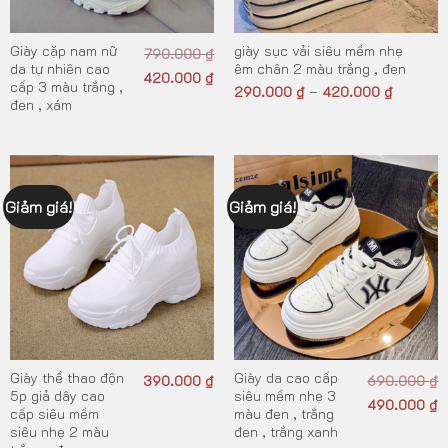
Giày cặp nam nữ
giày sục vải siêu mềm nhẹ
790.000
₫
da tự nhiên cao
êm chân 2 màu trắng , đen
420.000
₫
cấp 3 màu trắng ,
290.000
₫
420.000
₫
–
đen , xám
Giảm giá!
Giảm giá!
Giày thể thao độn
Giày da cao cấp
390.000
₫
690.000
₫
5p giả dây cao
siêu mềm nhẹ 3
490.000
₫
cấp siêu mềm
màu đen , trắng
siêu nhẹ 2 màu
đen , trắng xanh