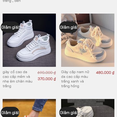
trắng , đen
Giảm giá!
Giảm giá!
giày cổ cao da
Giày cặp nam nữ
690.000
₫
480.000
₫
cao cấp mềm và
da cao cấp màu
370.000
₫
nhẹ êm chân màu
trắng xanh và
trắng
trắng hồng
Giảm giá!
Giảm giá!