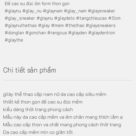
Đế cao su đúc ôm form thon gọn
#giaynu #giay_nu #giaynam #giay_nam #giaysneaker
#giay_sneaker #giaynu #giaydeto #tangchieucao #5cm
#giaynuthethao #giay #mem #thethao #giaysneakers
#dongian #gonchan #rangcua #giayden #giaydentron
#giaythe
Chi tiết sản phẩm
giiày thể thao cặp nam nữ da cao cấp siêu mềm
thiết kế thon gọn đế cao su đúc mềm
kiểu dáng thời trang phong cách
Mẫu này da cao cấp mềm va êm chân mang thích lắm ạ
Mẫu cao cấp thon va chất mang phong cách thời trang
Da cao cấp mềm mịn co giãn tốt