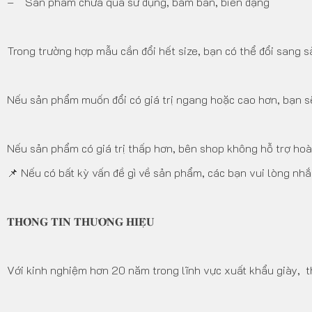
– Sản phẩm chưa qua sử dụng, bám bẩn, biến dạng
Trong trường hợp mẫu cần đổi hết size, bạn có thể đổi sang 
Nếu sản phẩm muốn đổi có giá trị ngang hoặc cao hơn, bạn sẽ
Nếu sản phẩm có giá trị thấp hơn, bên shop không hỗ trợ hoà
📌 Nếu có bất kỳ vấn đề gì về sản phẩm, các bạn vui lòng nhắn
𝐓𝐇𝐎̂𝐍𝐆 𝐓𝐈𝐍 𝐓𝐇𝐔̛𝐎̛𝐍𝐆 𝐇𝐈𝐄̣̂𝐔
Với kinh nghiệm hơn 20 năm trong lĩnh vực xuất khẩu giày, t