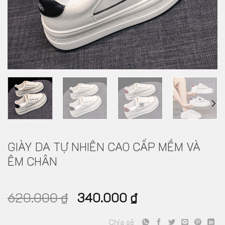
GIÀY DA TỰ NHIÊN CAO CẤP MỀM VÀ
ÊM CHÂN
620.000
₫
340.000
₫
Chia sẻ