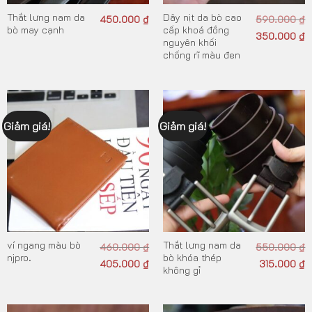
Thắt lưng nam da
Dây nịt da bò cao
450.000
₫
590.000
₫
bò may cạnh
cấp khoá đồng
350.000
₫
nguyên khối
chống rĩ màu đen
Giảm giá!
Giảm giá!
ví ngang màu bò
Thắt lưng nam da
460.000
₫
550.000
₫
njpro.
bò khóa thép
405.000
₫
315.000
₫
không gỉ