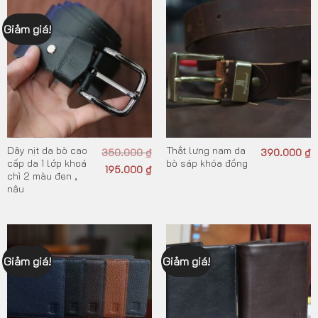
Giảm giá!
Dây nịt da bò cao
Thắt lưng nam da
350.000
₫
390.000
₫
cấp da 1 lớp khoá
bò sáp khóa đồng
195.000
₫
chì 2 màu đen ,
nâu
Giảm giá!
Giảm giá!