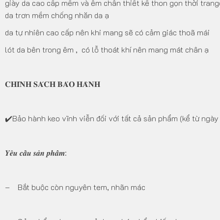
giày da cao cấp mềm và êm chân thiết kế thon gọn thời tran
da trơn mềm chống nhăn da ạ
da tự nhiên cao cấp nên khi mang sẽ có cảm giác thoã mái
lót da bên trong êm , có lỗ thoát khí nên mang mát chân ạ
𝐂𝐇𝐈́𝐍𝐇 𝐒𝐀́𝐂𝐇 𝐁𝐀̉𝐎 𝐇𝐀̀𝐍𝐇
✔️Bảo hành keo vĩnh viễn đối với tất cả sản phẩm (kể từ ngà
𝒀𝒆̂𝒖 𝒄𝒂̂̀𝒖 𝒔𝒂̉𝒏 𝒑𝒉𝒂̂̉𝒎:
– Bắt buộc còn nguyên tem, nhãn mác