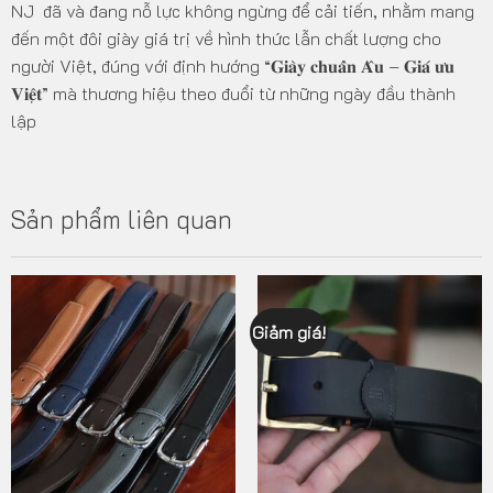
NJ đã và đang nỗ lực không ngừng để cải tiến, nhằm mang
đến một đôi giày giá trị về hình thức lẫn chất lượng cho
người Việt, đúng với định hướng “𝐆𝐢𝐚̀𝐲 𝐜𝐡𝐮𝐚̂̉𝐧 𝐀̂𝐮 – 𝐆𝐢𝐚́ 𝐮̛𝐮
𝐕𝐢𝐞̣̂𝐭” mà thương hiệu theo đuổi từ những ngày đầu thành
lập
Sản phẩm liên quan
Giảm giá!