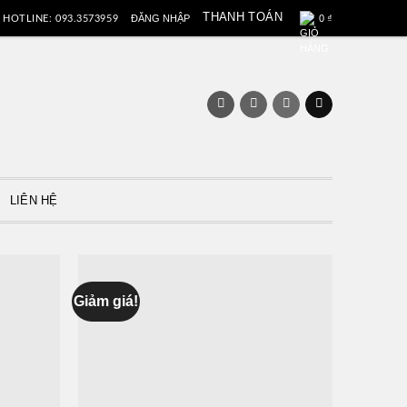
THANH TOÁN
ĐĂNG NHẬP
0
₫
HOTLINE: 093.3573959
LIÊN HỆ
Giảm giá!