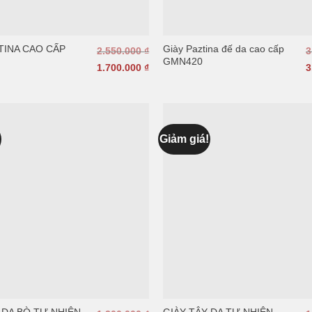
TINA CAO CẤP
Giày Paztina đế da cao cấp
2.550.000
₫
3
GMN420
1.700.000
₫
3
!
Giảm giá!
 DA BÒ TỰ NHIÊN
GIÀY TÂY DA TỰ NHIÊN