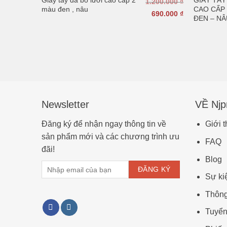
1.200.000
₫
màu đen , nâu
CAO CẤP
690.000
₫
ĐEN – NÂ
Newsletter
VỀ Njp
Đăng ký để nhận ngay thông tin về
Giới t
sản phẩm mới và các chương trình ưu
FAQ
đãi!
Blog
Sự ki
Thôn
Tuyển