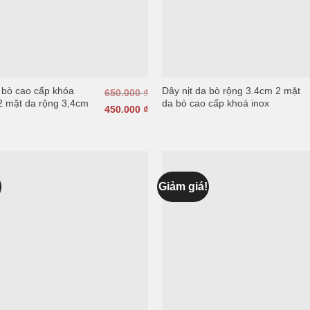
a bò cao cấp khóa
Dây nịt da bò rộng 3.4cm 2 mặt
650.000
₫
2 mặt da rộng 3,4cm
da bò cao cấp khoá inox
450.000
₫
!
Giảm giá!