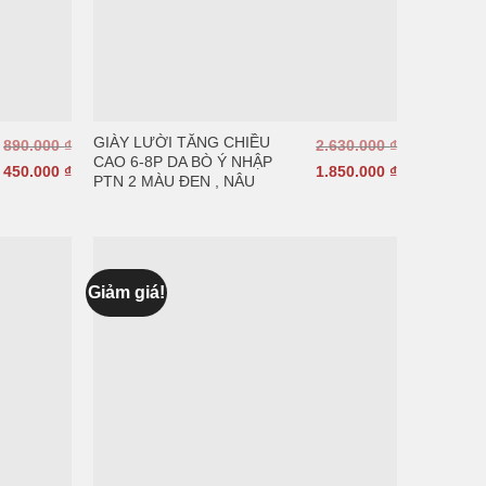
GIÀY LƯỜI TĂNG CHIỀU
890.000
₫
2.630.000
₫
CAO 6-8P DA BÒ Ý NHẬP
450.000
₫
1.850.000
₫
PTN 2 MÀU ĐEN , NÂU
Giảm giá!