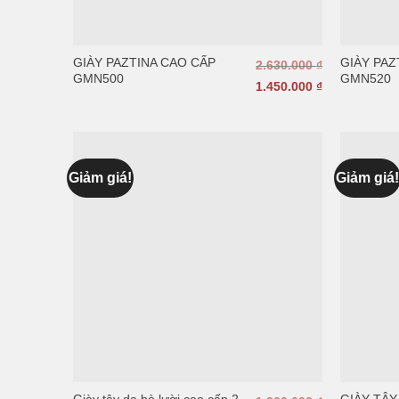
GIÀY PAZTINA CAO CẤP
GIÀY PAZ
2.630.000
₫
GMN500
GMN520
1.450.000
₫
Giảm giá!
Giảm giá
Giày tây da bò lười cao cấp 2
GIÀY TÂY