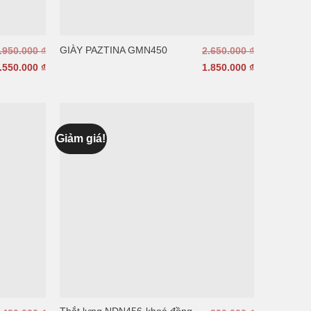
GIÀY PAZTINA GMN450
.950.000
₫
2.650.000
₫
.550.000
₫
1.850.000
₫
Giảm giá!
Thắt lưng NDN456-khoá đồng