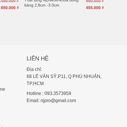
.490.000
₫
890.000
₫
bảng 2,8cm -3.0cm
850.000
₫
455.000
₫
LIÊN HỆ
Địa chỉ:
68 LÊ VĂN SỸ,P11, Q PHÚ NHUẬN,
TP.HCM
ine
Hotline :
093.3573959
Email:
njpro@gmail.com