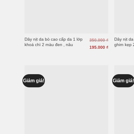
Dây nịt da bò cao cấp da 1 lớp
Dây nịt d
350.000
₫
khoá chì 2 màu đen , nâu
ghim kẹp 
195.000
₫
Giảm giá!
Giảm giá