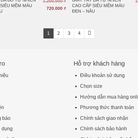
1.200.000
₫
1
 SIÊU MỀM MÀU
CAO CẤP SIÊU MỀM MÀU
720.000
₫
U
ĐEN – NÂU
1
2
3
4
ro
Hỗ trợ khách hàng
hiệu
Điều khoản sử dụng
Chọn size
Hướng dẫn mua hàng onl
ện
Phương thức thanh toán
g báo
Chính sách giao nhận
 dụng
Chính sách bảo hành