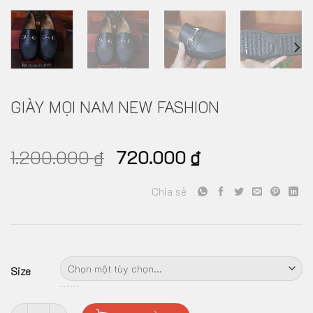
GIÀY MỌI NAM NEW FASHION
1.200.000
₫
720.000
₫
Chia sẻ
Size
Giày mọi nam new fashion số lượng