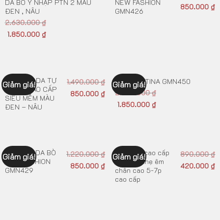
DA BÒ Ý NHẬP PTN 2 MÀU
NEW FASHION
850.000
₫
ĐEN , NÂU
GMN426
2.630.000
₫
1.850.000
₫
GIÀY TÂY DA TỰ
GIÀY PAZTINA GMN450
1.490.000
₫
Giảm giá!
Giảm giá!
NHIÊN CAO CẤP
2.650.000
₫
850.000
₫
SIÊU MỀM MÀU
1.850.000
₫
ĐEN – NÂU
GIÀY MỌI DA BÒ
Giày snk cao cấp
1.220.000
₫
890.000
₫
Giảm giá!
Giảm giá!
NEW FASHION
mềm và nhẹ êm
850.000
₫
420.000
₫
GMN429
chân cao 5-7p
cao cấp