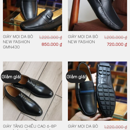
GIÀY MỌI DA BÒ
GIÀY MỌI DA BÒ
1.220.000
₫
1.200.000
₫
NEW FASHION
NEW FASHION
850.000
₫
720.000
₫
GMN430
Giảm giá!
Giảm giá!
GIÀY TĂNG CHIỀU CAO 6-8P
GIÀY MỌI DA BÒ
1.220.000
₫