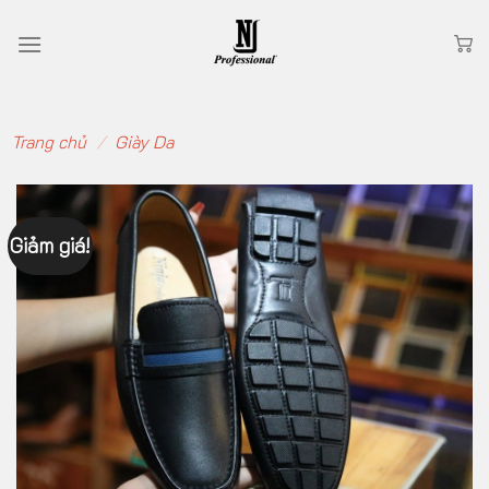
Skip
to
content
Trang chủ
/
Giày Da
Giảm giá!