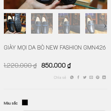
GIÀY MỌI DA BÒ NEW FASHION GMN426
1.220.000
₫
850.000
₫
Chia sẻ
Màu sắc