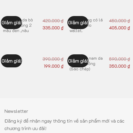
Thắt lưng da bò
ví da ngang có lá
420.000
₫
450.000
₫
Giảm giá!
Giảm giá!
khoá tự động 2
ở giữa njpro
335.000
₫
405.000
₫
màu đen ,nâu
wallet.
Thắt lưng nam da
Ví Card
390.000
₫
590.000
₫
Giảm giá!
Giảm giá!
bò khóa đồng
199.000
₫
350.000
₫
(Sao chép)
Newsletter
Đăng ký để nhận ngay thông tin về sản phẩm mới và các
chương trình ưu đãi!