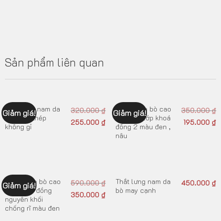
Sản phẩm liên quan
Thắt lưng nam da
Dây nịt da bò cao
320.000
₫
350.000
₫
Giảm giá!
Giảm giá!
bò khóa thép
cấp da 1 lớp khoá
255.000
₫
195.000
₫
không gỉ
đồng 2 màu đen ,
nâu
Dây nịt da bò cao
Thắt lưng nam da
590.000
₫
450.000
₫
Giảm giá!
cấp khoá đồng
bò may cạnh
350.000
₫
nguyên khối
chống rĩ màu đen